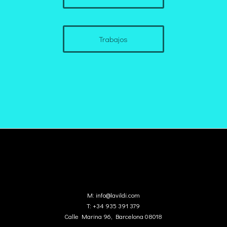
Trabajos
M:
info@lavildi.com
T:
+34 935 391 379
Calle Marina 96, Barcelona 08018